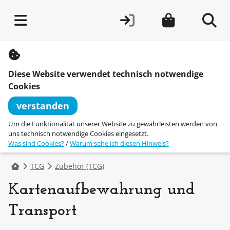
S
k
i
Diese Website verwendet technisch notwendige
p
t
Cookies
o
c
verstanden
o
n
Um die Funktionalität unserer Website zu gewährleisten werden von
t
uns technisch notwendige Cookies eingesetzt.
e
Was sind Cookies?
/
Warum sehe ich diesen Hinweis?
n
t
TCG
Zubehör (TCG)
Kartenaufbewahrung und
Transport