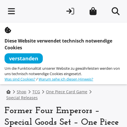
S
k
i
Diese Website verwendet technisch notwendige
p
t
Cookies
o
c
verstanden
o
n
Um die Funktionalität unserer Website zu gewährleisten werden von
t
uns technisch notwendige Cookies eingesetzt.
e
Was sind Cookies?
/
Warum sehe ich diesen Hinweis?
n
t
Shop
TCG
One Piece Card Game
Special Releases
Former Four Emperors –
Special Goods Set – One Piece