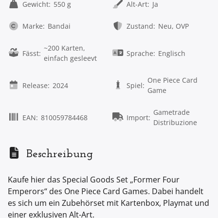
Gewicht:
550 g
Alt-Art:
Ja
Marke:
Bandai
Zustand:
Neu, OVP
~200 Karten,
Fässt:
Sprache:
Englisch
einfach gesleevt
One Piece Card
Release:
2024
Spiel:
Game
Gametrade
EAN:
810059784468
Import:
Distribuzione
Beschreibung
Kaufe hier das Special Goods Set „Former Four
Emperors“ des One Piece Card Games. Dabei handelt
es sich um ein Zubehörset mit Kartenbox, Playmat und
einer exklusiven Alt-Art.