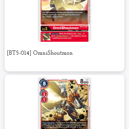
[BT5-014] OmniShoutmon