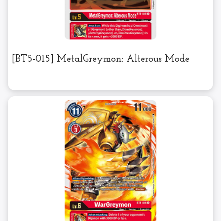
[BT5-015] MetalGreymon: Alterous Mode