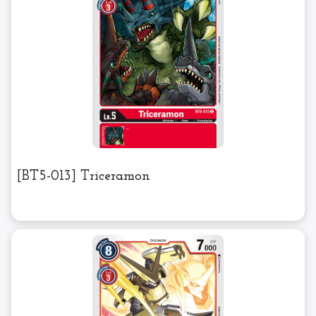
[BT5-013] Triceramon