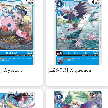
2] Biyomon
[EX6-013] Xiquemon