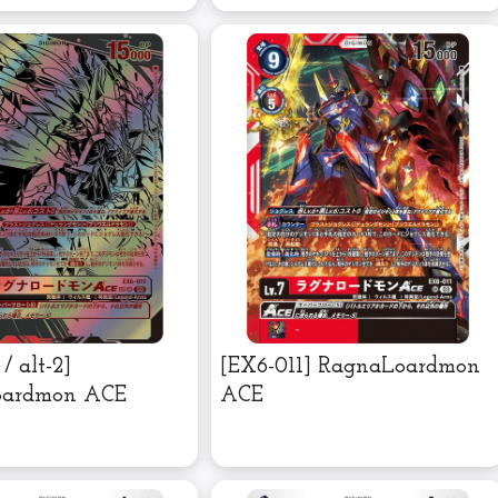
/ alt-2]
[EX6-011] RagnaLoardmon
oardmon ACE
ACE