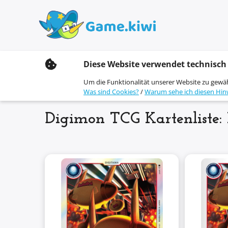
S
Diese Website verwendet technisch
k
i
Um die Funktionalität unserer Website zu gewä
p
Was sind Cookies?
/
Warum sehe ich diesen Hin
t
o
c
Digimon TCG Kartenliste:
o
n
t
e
n
t