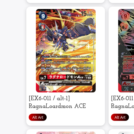
[EX6-011 / alt-1]
[EX6-011 
RagnaLoardmon ACE
RagnaL