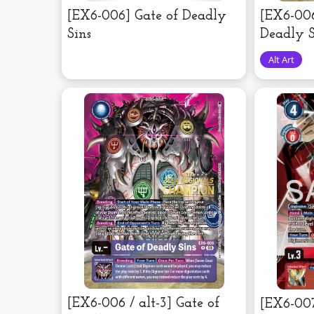
[EX6-006] Gate of Deadly
[EX6-006
Sins
Deadly S
[EX6-006 / alt-3] Gate of
[EX6-007