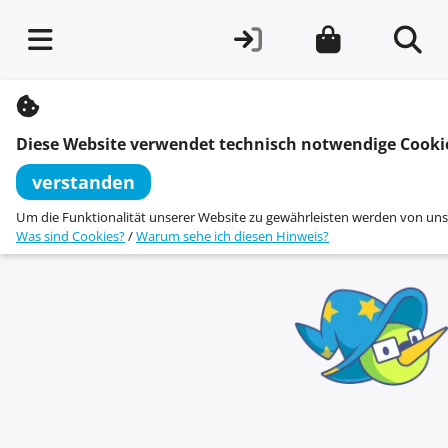
S
k
i
Diese Website verwendet technisch notwendige Cooki
p
t
verstanden
o
c
Um die Funktionalität unserer Website zu gewährleisten werden von uns
o
Was sind Cookies?
/
Warum sehe ich diesen Hinweis?
n
t
e
n
t