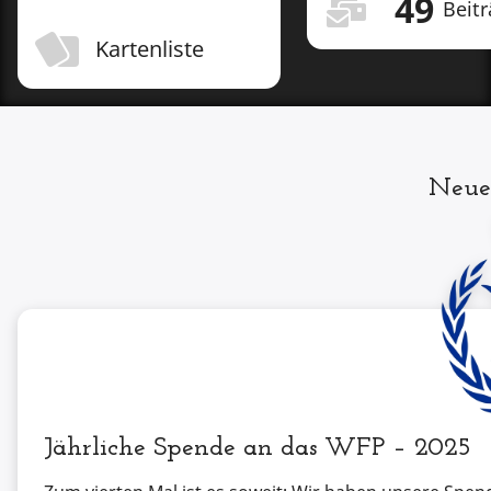
49
Beit
Kartenliste
Neue
Jährliche Spende an das WFP – 2025