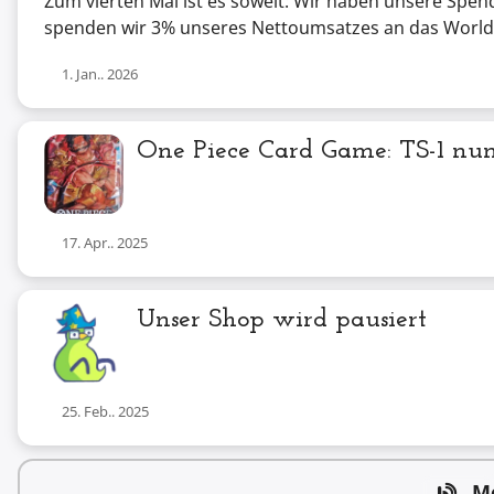
Zum vierten Mal ist es soweit: Wir haben unsere Spe
spenden wir 3% unseres Nettoumsatzes an das Worl
1. Jan.. 2026
One Piece Card Game: TS-1 nu
17. Apr.. 2025
Unser Shop wird pausiert
25. Feb.. 2025
Me