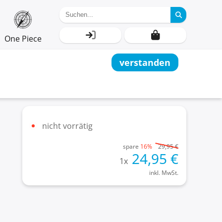
One Piece
verstanden
nicht vorrätig
spare
16%
29,95
€
24,95
€
1
x
inkl. MwSt.