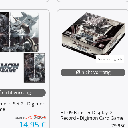
Sprache: Englisch
nicht vorrätig
nicht vorrätig
mer's Set 2 - Digimon
me
BT-09 Booster Display: X-
spare
57%
34,95
€
Record - Digimon Card Game
14,95
€
79,95
€