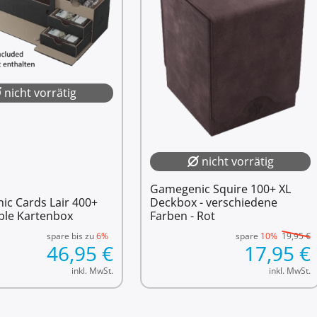
nicht vorrätig
nicht vorrätig
Gamegenic Squire 100+ XL
c Cards Lair 400+
Deckbox - verschiedene
ble Kartenbox
Farben - Rot
spare bis zu
6%
spare
10%
19,95
€
46,95
€
17,95
€
inkl. MwSt.
inkl. MwSt.