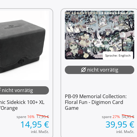
Sprache: Englisch
nicht vorrätig
nicht vorrätig
PB-09 Memorial Collection:
c Sidekick 100+ XL
Floral Fun - Digimon Card
/Orange
Game
spare
16%
17,95
€
spare
27%
54,95
€
14,95
€
39,95
€
inkl. MwSt.
inkl. MwSt.