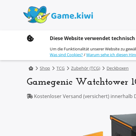
S
Diese Website verwendet technisch
k
i
Um die Funktionalität unserer Website zu gewä
p
Was sind Cookies?
/
Warum sehe ich diesen Hin
t
o
c
Shop
TCG
Zubehör (TCG)
Deckboxen
o
n
Gamegenic Watchtower 1
t
e
n
Kostenloser Versand (versichert) innerhalb 
t