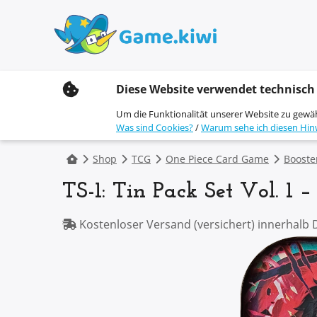
S
Diese Website verwendet technisch
k
i
Um die Funktionalität unserer Website zu gewä
p
Was sind Cookies?
/
Warum sehe ich diesen Hin
t
o
c
Shop
TCG
One Piece Card Game
Booste
o
n
TS-1: Tin Pack Set Vol. 1
t
e
n
Kostenloser Versand (versichert) innerhalb 
t