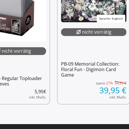
Sprache: Englisch
nicht vorrätig
nicht vorrätig
PB-09 Memorial Collection:
Floral Fun - Digimon Card
Game
o Regular Toploader
eves
spare
27%
54,95
€
39,95
€
5,95
€
inkl. MwSt.
inkl. MwSt.