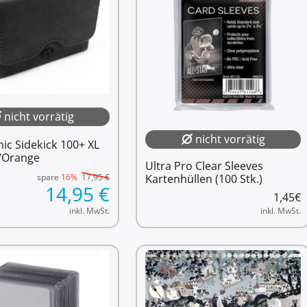
nicht vorrätig
nicht vorrätig
c Sidekick 100+ XL
/Orange
Ultra Pro Clear Sleeves
spare
16%
17,95
€
Kartenhüllen (100 Stk.)
14,95
€
1,45
€
inkl. MwSt.
inkl. MwSt.