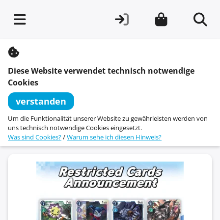
S
k
i
Diese Website verwendet technisch notwendige
p
t
Cookies
o
c
verstanden
o
n
Um die Funktionalität unserer Website zu gewährleisten werden von
t
uns technisch notwendige Cookies eingesetzt.
e
Was sind Cookies?
/
Warum sehe ich diesen Hinweis?
n
t