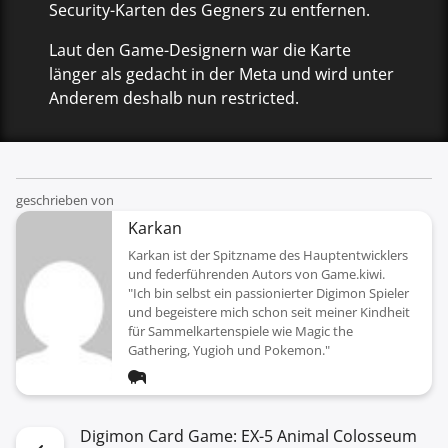
Security-Karten des Gegners zu entfernen.
Laut den Game-Designern war die Karte
länger als gedacht in der Meta und wird unter
Anderem deshalb nun restricted.
geschrieben von
Karkan
Karkan ist der Spitzname des Hauptentwicklers
und federführenden Autors von Game.kiwi.
"Ich bin selbst ein passionierter Digimon Spieler
und begeistere mich schon seit meiner Kindheit
für Sammelkartenspiele wie Magic the
Gathering, Yugioh und Pokemon."
Digimon Card Game: EX-5 Animal Colosseum