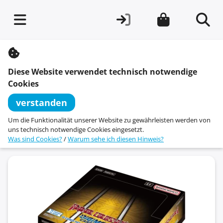
S
k
i
Diese Website verwendet technisch notwendige
p
t
Cookies
o
c
verstanden
o
n
Um die Funktionalität unserer Website zu gewährleisten werden von
t
uns technisch notwendige Cookies eingesetzt.
e
Was sind Cookies?
/
Warum sehe ich diesen Hinweis?
n
t