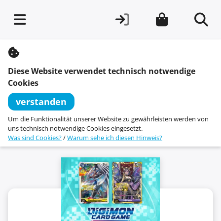
S
k
i
Diese Website verwendet technisch notwendige
p
t
Cookies
o
c
verstanden
o
n
Um die Funktionalität unserer Website zu gewährleisten werden von
t
uns technisch notwendige Cookies eingesetzt.
e
Was sind Cookies?
/
Warum sehe ich diesen Hinweis?
n
t