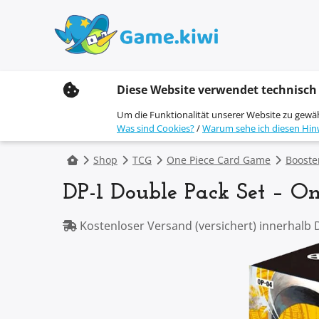
S
Diese Website verwendet technisch
k
i
Um die Funktionalität unserer Website zu gewä
p
Was sind Cookies?
/
Warum sehe ich diesen Hin
t
o
c
Shop
TCG
One Piece Card Game
Booste
o
n
DP-1 Double Pack Set – O
t
e
n
Kostenloser Versand (versichert) innerhalb 
t