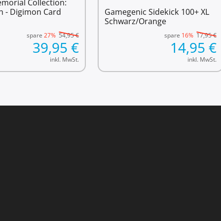
morial Collection:
un - Digimon Card
Gamegenic Sidekick 100+ XL
Schwarz/Orange
spare
27%
54,95
€
spare
16%
17,95
€
39,95
€
14,95
€
inkl. MwSt.
inkl. MwSt.