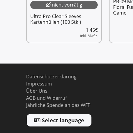
PB-09 Me
nicht vorrätig
Floral F
Game
Ultra Pro Clear Sleeves
Kartenhüllen (100 Stk.)
1,45
€
inkl. MwSt.
Datenschutzerklärung
Impressum
Über Uns
AGB und Widerruf
Jährliche Spende an das WFP
Select language