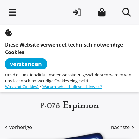
S
k
i
Diese Website verwendet technisch notwendige
p
t
Cookies
o
c
verstanden
o
n
Um die Funktionalität unserer Website zu gewährleisten werden von
t
uns technisch notwendige Cookies eingesetzt.
e
Was sind Cookies?
/
Warum sehe ich diesen Hinweis?
n
t
Espimon
P-078
vorherige
nächste