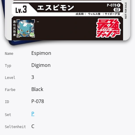
Espimon
Name
Digimon
Typ
3
Level
Black
Farbe
P-078
ID
P
Set
C
Seltenheit