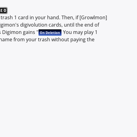
t 0
trash 1 card in your hand. Then, if [Growlmon]
Digimon's digivolution cards, until the end of
s Digimon gains "
You may play 1
On Deletion
s name from your trash without paying the