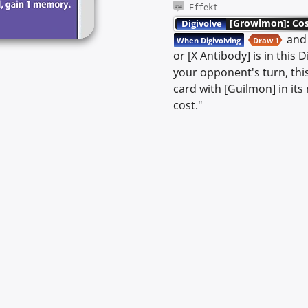
Effekt
[Growlmon]: Cos
Digivolve
and 
When Digivolving
Draw 1
or [X Antibody] is in this 
your opponent's turn, thi
card with [Guilmon] in it
cost."