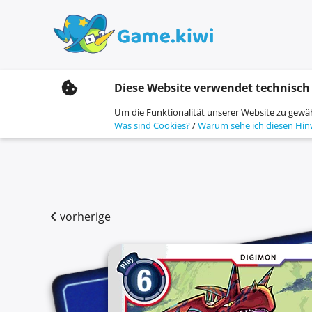
S
Diese Website verwendet technisch
k
i
Um die Funktionalität unserer Website zu gewä
p
Was sind Cookies?
/
Warum sehe ich diesen Hin
t
o
c
o
n
t
e
vorherige
n
t