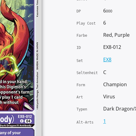
6
000
DP
6
Play Cost
Red, Purple
Farbe
EX8-012
ID
EX8
Set
C
Seltenheit
Champion
Form
Virus
Art
Dark Dragon/
Typen
1
Alt-Arts