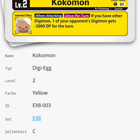
Kokomon
Name
Digi-Egg
Typ
2
Level
Yellow
Farbe
EX8-003
ID
EX8
Set
C
Seltenheit