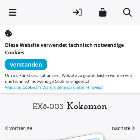
S
k
i
Diese Website verwendet technisch notwendige
p
t
Cookies
o
c
verstanden
o
n
Um die Funktionalität unserer Website zu gewährleisten werden von
t
uns technisch notwendige Cookies eingesetzt.
e
Was sind Cookies?
/
Warum sehe ich diesen Hinweis?
n
t
Kokomon
EX8-003
vorherige
nächste