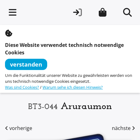
S
k
i
Diese Website verwendet technisch notwendige
p
t
Cookies
o
c
verstanden
o
n
Um die Funktionalität unserer Website zu gewährleisten werden von
t
uns technisch notwendige Cookies eingesetzt.
e
Was sind Cookies?
/
Warum sehe ich diesen Hinweis?
n
t
Aruraumon
BT3-044
vorherige
nächste