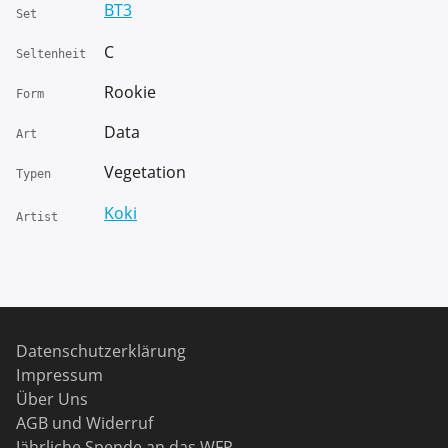
BT3
Set
C
Seltenheit
Rookie
Form
Data
Art
Vegetation
Typen
Koki
Artist
Datenschutzerklärung
Impressum
Über Uns
AGB und Widerruf
Jährliche Spende an das WFP