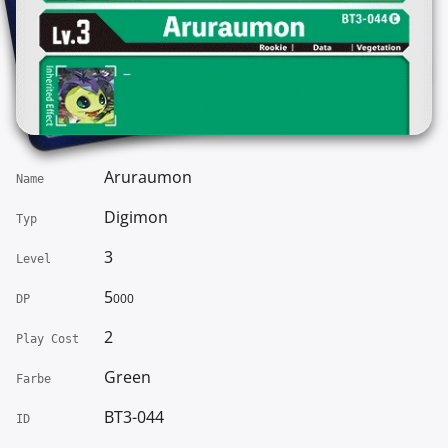
Aruraumon
Name
Digimon
Typ
3
Level
5
000
DP
2
Play Cost
Green
Farbe
BT3-044
ID