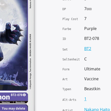
7
000
DP
7
Play Cost
Purple
Farbe
BT2-078
ID
BT2
Set
C
Seltenheit
Ultimate
Form
Vaccine
Art
Beastkin
Typen
1
Alt-Arts
Nakano Haito
Artist