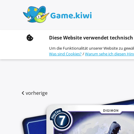
S
Diese Website verwendet technisch
k
i
Um die Funktionalität unserer Website zu gewä
p
Was sind Cookies?
/
Warum sehe ich diesen Hin
t
o
c
o
n
t
e
vorherige
n
t