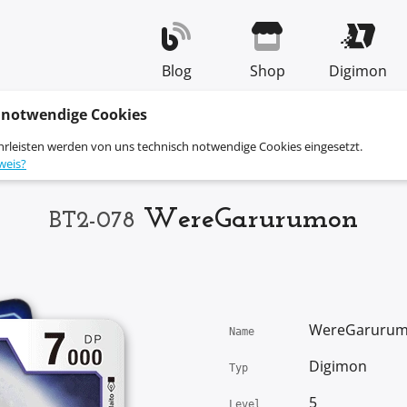
Blog
Shop
Digimon
 notwendige Cookies
hrleisten werden von uns technisch notwendige Cookies eingesetzt.
weis?
WereGarurumon
BT2-078
WereGaruru
Name
Digimon
Typ
5
Level