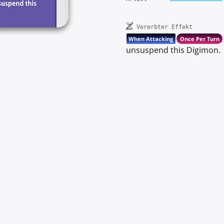
Vererbter Effekt
When Attacking
Once Per Turn
unsuspend this Digimon.