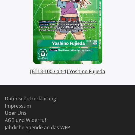
[BT13-100 / alt-1] Yoshino Fujieda
Datenschutzerklärung
Impressum
Über Uns
AGB und Widerruf
Jährliche Spende an das WFP