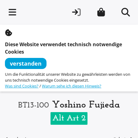
S
k
i
Diese Website verwendet technisch notwendige
p
t
Cookies
o
c
verstanden
o
n
Um die Funktionalität unserer Website zu gewährleisten werden von
t
uns technisch notwendige Cookies eingesetzt.
e
Was sind Cookies?
/
Warum sehe ich diesen Hinweis?
n
t
Yoshino Fujieda
BT13-100
Alt Art 2