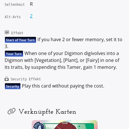
R
Seltenheit
2
Alt-Arts
Effekt
If you have 2 or fewer memory, set it to
Start of Your Turn
3.
When one of your Digimon digivolves into a
Your Turn
Digimon with [Vegetation], [Plant], or [Fairy] in one of
its traits, by suspending this Tamer, gain 1 memory.
Security Effekt
Play this card without paying the cost.
Security
Verknüpfte Karten