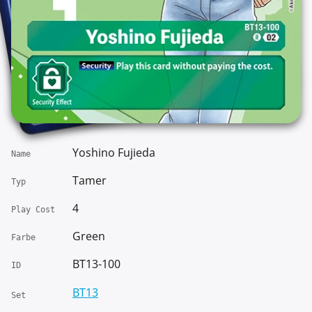
Yoshino Fujieda
Name
Tamer
Typ
4
Play Cost
Green
Farbe
BT13-100
ID
BT13
Set