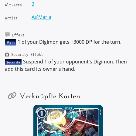
2
Alt-Arts
As'Maria
Artist
Effekt
1 of your Digimon gets +3000 DP for the turn.
Main
Security Effekt
Suspend 1 of your opponent's Digimon. Then
Security
add this card its owner's hand.
Verknüpfte Karten