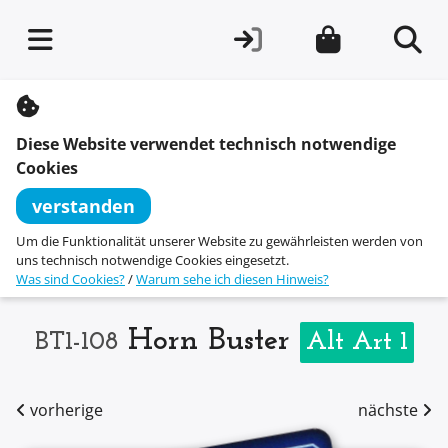
S
k
i
Diese Website verwendet technisch notwendige
p
t
Cookies
o
c
verstanden
o
n
Um die Funktionalität unserer Website zu gewährleisten werden von
t
uns technisch notwendige Cookies eingesetzt.
e
Was sind Cookies?
/
Warum sehe ich diesen Hinweis?
n
t
Horn Buster
BT1-108
Alt Art 1
vorherige
nächste