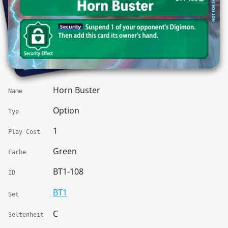
Horn Buster
Name
Option
Typ
1
Play Cost
Green
Farbe
BT1-108
ID
BT1
Set
C
Seltenheit