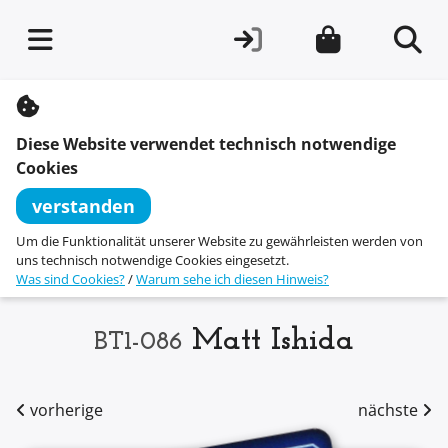
S
k
i
Diese Website verwendet technisch notwendige
p
t
Cookies
o
c
verstanden
o
n
Um die Funktionalität unserer Website zu gewährleisten werden von
t
uns technisch notwendige Cookies eingesetzt.
e
Was sind Cookies?
/
Warum sehe ich diesen Hinweis?
n
t
Matt Ishida
BT1-086
vorherige
nächste