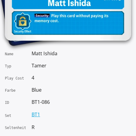
Matt Ishida
Name
Tamer
Typ
4
Play Cost
Blue
Farbe
BT1-086
ID
BT1
Set
R
Seltenheit