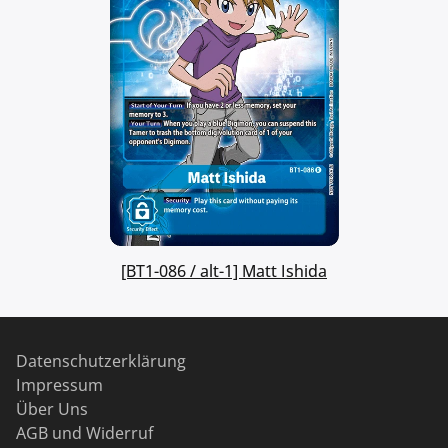
[BT1-086 / alt-1] Matt Ishida
Datenschutzerklärung
Impressum
Über Uns
AGB und Widerruf