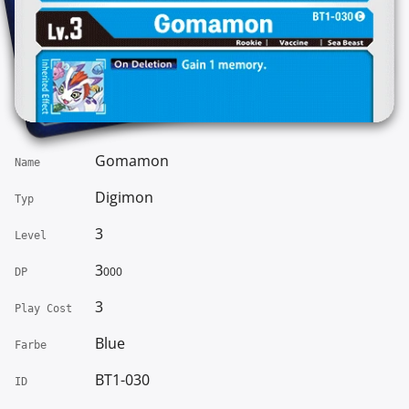
Gomamon
Name
Digimon
Typ
3
Level
3
000
DP
3
Play Cost
Blue
Farbe
BT1-030
ID