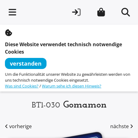
S
k
i
Diese Website verwendet technisch notwendige
p
t
Cookies
o
c
verstanden
o
n
Um die Funktionalität unserer Website zu gewährleisten werden von
t
uns technisch notwendige Cookies eingesetzt.
e
Was sind Cookies?
/
Warum sehe ich diesen Hinweis?
n
t
Gomamon
BT1-030
vorherige
nächste