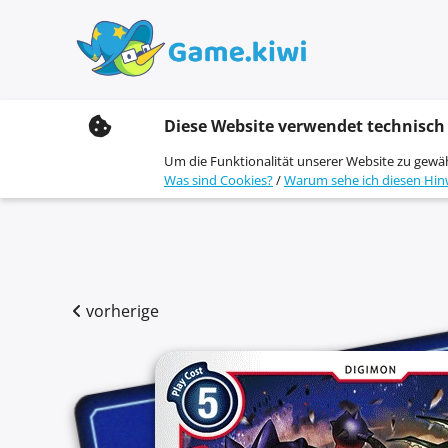
S
Diese Website verwendet technisch
k
i
Um die Funktionalität unserer Website zu gewä
p
Was sind Cookies?
/
Warum sehe ich diesen Hin
t
o
c
o
n
t
e
vorherige
n
t