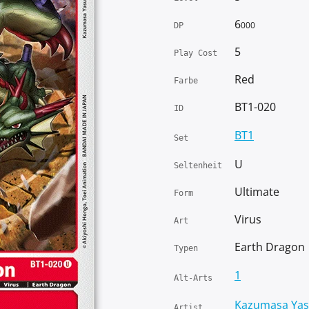
6
000
DP
5
Play Cost
Red
Farbe
BT1-020
ID
BT1
Set
U
Seltenheit
Ultimate
Form
Virus
Art
Earth Dragon
Typen
1
Alt-Arts
Kazumasa Yas
Artist