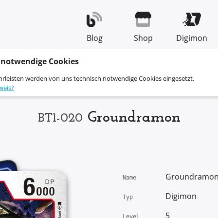
Blog
Shop
Digimon
 notwendige Cookies
hrleisten werden von uns technisch notwendige Cookies eingesetzt.
weis?
Groundramon
BT1-020
Groundramo
Name
Digimon
Typ
5
Level