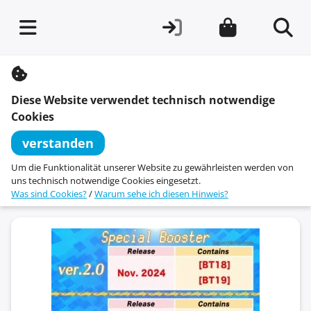
S
k
i
Diese Website verwendet technisch notwendige
p
t
Cookies
o
c
verstanden
o
n
Um die Funktionalität unserer Website zu gewährleisten werden von
t
uns technisch notwendige Cookies eingesetzt.
e
Was sind Cookies?
/
Warum sehe ich diesen Hinweis?
n
t