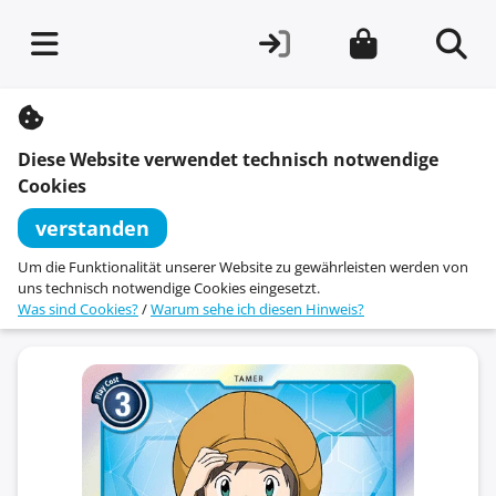
S
k
i
Diese Website verwendet technisch notwendige
p
t
Cookies
o
c
verstanden
o
n
Um die Funktionalität unserer Website zu gewährleisten werden von
t
uns technisch notwendige Cookies eingesetzt.
e
Was sind Cookies?
/
Warum sehe ich diesen Hinweis?
n
t