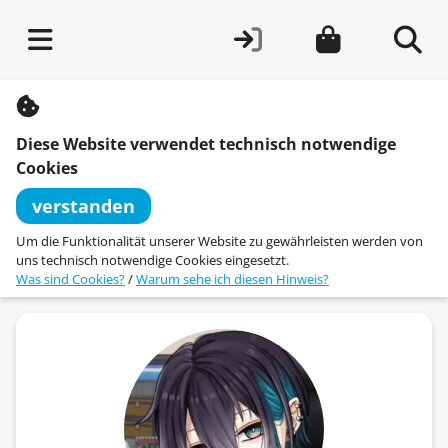
S
k
i
Diese Website verwendet technisch notwendige
p
t
Cookies
o
c
verstanden
o
n
Um die Funktionalität unserer Website zu gewährleisten werden von
t
uns technisch notwendige Cookies eingesetzt.
e
Was sind Cookies?
/
Warum sehe ich diesen Hinweis?
n
t